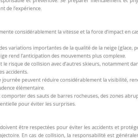
esponsable et préventive. Se préparer mentalement et ph
nt de l’expérience.
mente considérablement la vitesse et la force d’impact en cas
es variations importantes de la qualité de la neige (glace, 
ige rend l’anticipation des mouvements plus complexe.
 le risque de collision avec d’autres skieurs, notamment dan
es accidents.
de journée peuvent réduire considérablement la visibilité, rend
rudence élémentaire.
t comporter des sauts de barres rocheuses, des zones abrup
ntielle pour éviter les surprises.
 doivent être respectées pour éviter les accidents et protég
trajectoire. En cas de collision, la responsabilité est géné