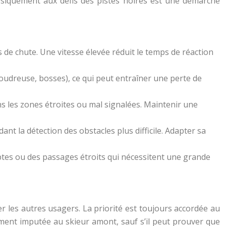
ysiquement aux défis des pistes noires est une démarche
 de chute. Une vitesse élevée réduit le temps de réaction
poudreuse, bosses), ce qui peut entraîner une perte de
s les zones étroites ou mal signalées. Maintenir une
ant la détection des obstacles plus difficile. Adapter sa
tes ou des passages étroits qui nécessitent une grande
er les autres usagers. La priorité est toujours accordée au
ralement imputée au skieur amont, sauf s’il peut prouver que