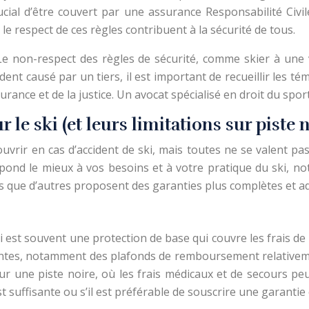
crucial d’être couvert par une assurance Responsabilité Civ
e respect de ces règles contribuent à la sécurité de tous.
Le non-respect des règles de sécurité, comme skier à une v
dent causé par un tiers, il est important de recueillir les té
surance et de la justice. Un avocat spécialisé en droit du 
le ski (et leurs limitations sur piste n
uvrir en cas d’accident de ski, mais toutes ne se valent pa
spond le mieux à vos besoins et à votre pratique du ski, no
is que d’autres proposent des garanties plus complètes et ad
i est souvent une protection de base qui couvre les frais de s
antes, notamment des plafonds de remboursement relativeme
 sur une piste noire, où les frais médicaux et de secours
est suffisante ou s’il est préférable de souscrire une garanti